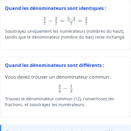
Quand les dénominateurs sont identiques :
5
2
5
−
2
3
\large
−
=
=
7
7
7
7
\frac{5}
Soustrayez uniquement les numérateurs (nombres du haut),
{7} -
tandis que le dénominateur (nombre du bas) reste inchangé.
\frac{2}
{7} =
\frac{5
- 2}{7}
Quand les dénominateurs sont différents :
=
\frac{3}
Vous devez trouver un dénominateur commun :
{7}
3
1
\large
−
4
3
\frac{3}
Trouvez le dénominateur commun (12), convertissez les
{4} -
fractions, et soustrayez les numérateurs.
\frac{1}
{3}