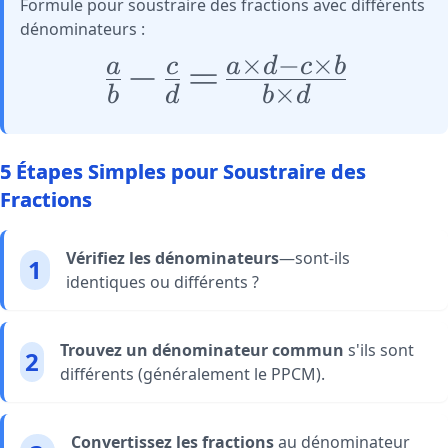
Formule pour soustraire des fractions avec différents
dénominateurs :
×
−
×
\huge
−
=
a
c
a
d
c
b
\frac{a}
×
b
d
b
d
{b} -
\frac{c}
{d} =
5 Étapes Simples pour Soustraire des
\frac{a
Fractions
\times d
- c
\times
Vérifiez les dénominateurs
—sont-ils
1
b}{b
identiques ou différents ?
\times
d}
Trouvez un dénominateur commun
s'ils sont
2
différents (généralement le PPCM).
Convertissez les fractions
au dénominateur