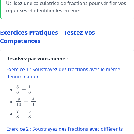
Utilisez une calculatrice de fractions pour vérifier vos
réponses et identifier les erreurs.
Exercices Pratiques—Testez Vos
Compétences
Résolvez par vous-même :
Exercice 1 : Soustrayez des fractions avec le même
dénominateur
5
1
\large
−
6
6
\frac{5}
9
4
\large
−
{6} -
10
10
\frac{9}
\frac{1}
7
5
\large
−
{10} -
{6}
8
8
\frac{7}
\frac{4}
{8} -
{10}
Exercice 2 : Soustrayez des fractions avec différents
\frac{5}