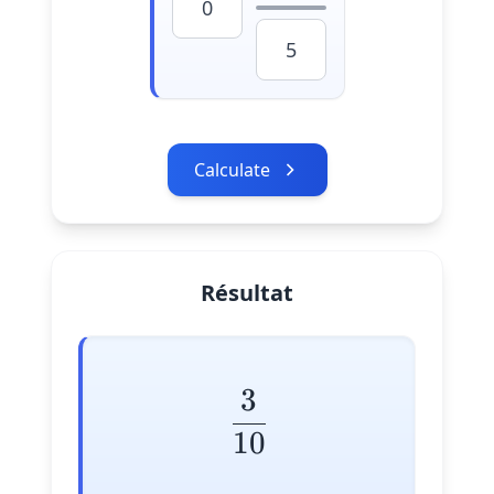
Calculate
Résultat
3
\frac{3}{10}
10