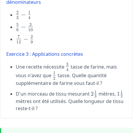
dénominateurs
{8}
2
1
\large
−
3
4
\frac{2}
5
3
\large
−
{3} -
6
10
\frac{5}
\frac{1}
7
2
\large
−
{6} -
{4}
12
9
\frac{7}
\frac{3}
{12} -
{10}
Exercice 3 : Applications concrètes
\frac{2}
3
{9}
\large
Une recette nécessite
tasse de farine, mais
4
\frac{3}
1
\large
vous n'avez que
tasse. Quelle quantité
2
{4}
\frac{1}
supplémentaire de farine vous faut-il ?
{2}
1
1
2\frac{1}
1\frac
D'un morceau de tissu mesurant
2
mètres,
1
3
2
{3}
{2}
mètres ont été utilisés. Quelle longueur de tissu
reste-t-il ?