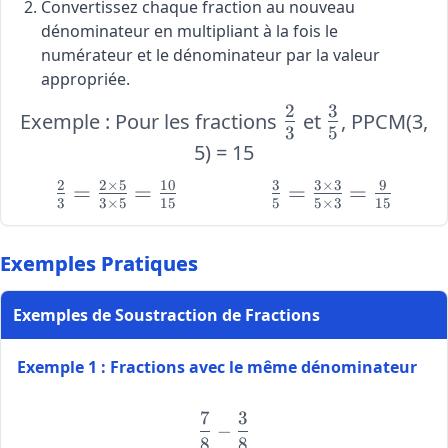
Convertissez chaque fraction au nouveau
dénominateur en multipliant à la fois le
numérateur et le dénominateur par la valeur
appropriée.
2
3
\large
\large
Exemple : Pour les fractions
et
, PPCM(3,
3
5
\frac{2}
\frac{3}
5) = 15
{3}
{5}
2
2
×
5
10
3
3
×
3
9
\large
=
=
\large
=
=
3
3
×
5
15
5
5
×
3
15
\frac{2}
\frac{3}
{3} =
{5} =
\frac{2
\frac{3
Exemples Pratiques
\times 5}
\times
{3 \times
3}{5
Exemples de Soustraction de Fractions
5} =
\times
\frac{10}
3} =
Exemple 1 : Fractions avec le même dénominateur
{15}
\frac{9}
{15}
7
3
\frac{7}{8} - \frac{3}{8}
−
8
8