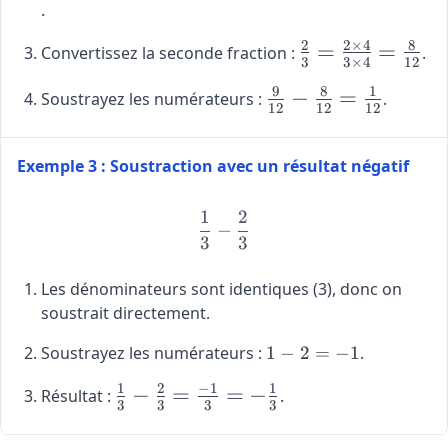
\frac{3}
.
{4} =
2
2
×
4
8
\frac{3
\large
=
=
Convertissez la seconde fraction :
.
3
3
×
4
12
\times
\frac{2}
9
8
1
3}{4
{3} =
\large
−
=
Soustrayez les numérateurs :
.
12
12
12
\times
\frac{2
\frac{9}
3} =
\times
{12} -
\frac{9}
4}{3
\frac{8}
Exemple 3 : Soustraction avec un résultat négatif
{12}
\times
{12} =
4} =
\frac{1}
1
2
\frac{1}{3} - \frac{2}{3}
−
\frac{8}
{12}
3
3
{12}
Les dénominateurs sont identiques (3), donc on
soustrait directement.
1
Soustrayez les numérateurs :
1
−
2
=
−
1
.
-
1
2
−
1
1
\large
−
=
=
−
Résultat :
.
2
3
3
3
3
\frac{1}
=
{3} -
-1