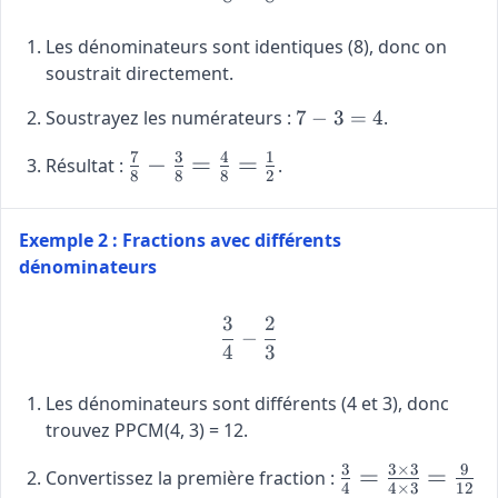
Les dénominateurs sont identiques (8), donc on
soustrait directement.
7
Soustrayez les numérateurs :
7
−
3
=
4
.
-
7
3
4
1
\large
−
=
=
Résultat :
.
3
8
8
8
2
\frac{7}
=
{8} -
4
\frac{3}
Exemple 2 : Fractions avec différents
{8} =
dénominateurs
\frac{4}
{8} =
3
2
\frac{3}{4} - \frac{2}{3}
−
\frac{1}
4
3
{2}
Les dénominateurs sont différents (4 et 3), donc
trouvez PPCM(4, 3) = 12.
3
3
×
3
9
\large
=
=
Convertissez la première fraction :
4
4
×
3
12