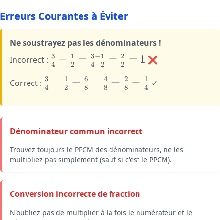
\frac{2}
Erreurs Courantes à Éviter
{3} =
\frac{-1}
{3} = -
Ne soustrayez pas les dénominateurs !
\frac{1}
3
1
3
−
1
2
\large
−
=
=
=
1
Incorrect :
❌
{3}
4
2
4
−
2
2
\frac{3}
3
1
6
4
2
1
{4} -
\large
−
=
−
=
=
Correct :
✓
4
2
8
8
8
4
\frac{1}
\frac{3}
{2} =
{4} -
\frac{3-
\frac{1}
1}{4-2}
{2} =
Dénominateur commun incorrect
=
\frac{6}
\frac{2}
{8} -
Trouvez toujours le PPCM des dénominateurs, ne les
{2} = 1
multipliez pas simplement (sauf si c'est le PPCM).
\frac{4}
{8} =
\frac{2}
Conversion incorrecte de fraction
{8} =
\frac{1}
N'oubliez pas de multiplier à la fois le numérateur et le
{4}