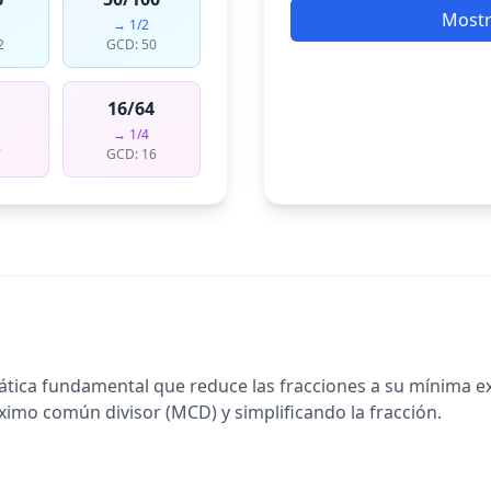
Mostr
→ 1/2
2
GCD: 50
16/64
→ 1/4
7
GCD: 16
ática fundamental que reduce las fracciones a su mínima exp
mo común divisor (MCD) y simplificando la fracción.