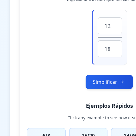
Simplificar
Ejemplos Rápidos
Click any example to see how it si
6/8
15/20
24/3