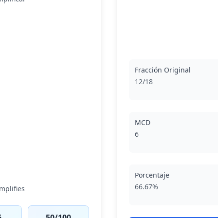
Fracción Original
12/18
MCD
6
Porcentaje
66.67%
mplifies
6
50/100