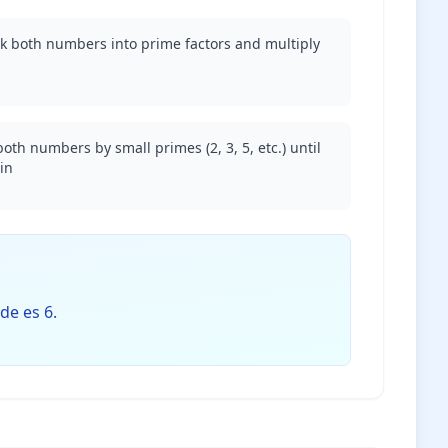
ak both numbers into prime factors and multiply
oth numbers by small primes (2, 3, 5, etc.) until
in
nde es 6.