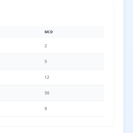
MCD
2
5
12
50
9